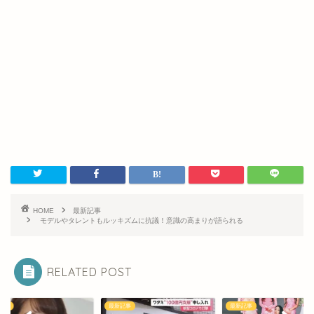
HOME
最新記事
モデルやタレントもルッキズムに抗議！意識の高まりが語られる
RELATED POST
記事
最新記事
最新記事