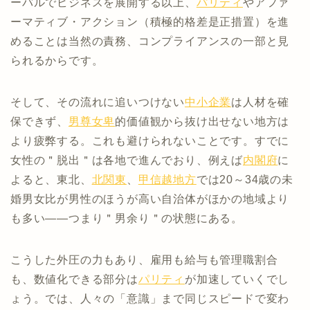
ーバルでビジネスを展開する以上、
パリティ
やアファ
ーマティブ・アクション（積極的格差是正措置）を進
めることは当然の責務、コンプライアンスの一部と見
られるからです。
そして、その流れに追いつけない
中小企業
は人材を確
保できず、
男尊女卑
的価値観から抜け出せない地方は
より疲弊する。これも避けられないことです。すでに
女性の＂脱出＂は各地で進んでおり、例えば
内閣府
に
よると、東北、
北関東
、
甲信越地方
では20～34歳の未
婚男女比が男性のほうが高い自治体がほかの地域より
も多い――つまり＂男余り＂の状態にある。
こうした外圧の力もあり、雇用も給与も管理職割合
も、数値化できる部分は
パリティ
が加速していくでし
ょう。では、人々の「意識」まで同じスピードで変わ