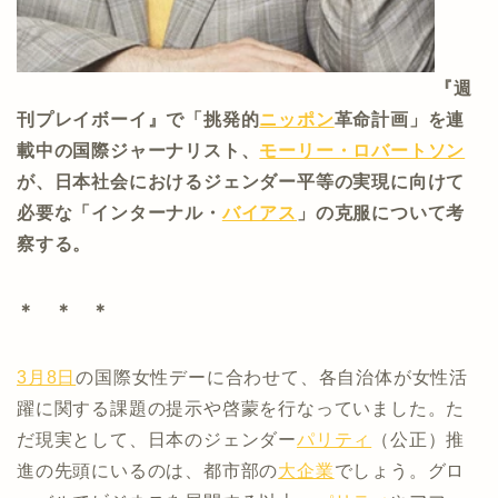
『週
刊プレイボーイ』で「挑発的
ニッポン
革命計画」を連
載中の国際ジャーナリスト、
モーリー・ロバートソン
が、日本社会におけるジェンダー平等の実現に向けて
必要な「インターナル・
バイアス
」の克服について考
察する。
＊ ＊ ＊
3月8日
の国際女性デーに合わせて、各自治体が女性活
躍に関する課題の提示や啓蒙を行なっていました。た
だ現実として、日本のジェンダー
パリティ
（公正）推
進の先頭にいるのは、都市部の
大企業
でしょう。グロ