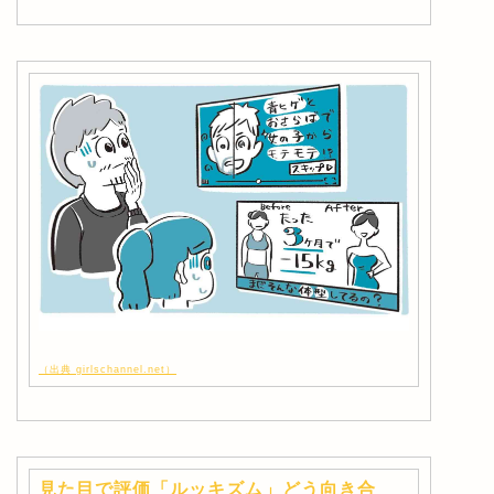
（出典 girlschannel.net）
見た目で評価「ルッキズム」どう向き合