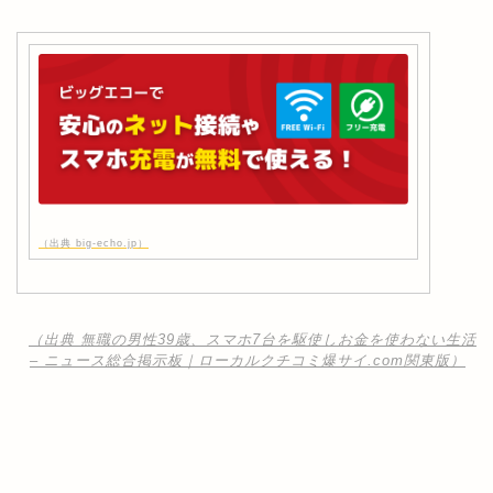
（出典 big-echo.jp）
（出典 無職の男性39歳、スマホ7台を駆使しお金を使わない生活
– ニュース総合掲示板｜ローカルクチコミ爆サイ.com関東版）