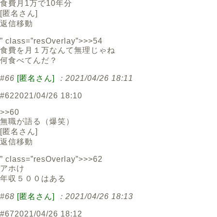
食費月1万で10年分
[
匿名さん
]
返信
移動
” class=”resOverlay”>>>54
食費を月１万なんて無理じゃね
何食べてんだ？
#66
[匿名さん]
：2021/04/26 18:11
#62
2021/04/26 18:10
>>60
無職が語る（爆笑）
[
匿名さん
]
返信
移動
” class=”resOverlay”>>>62
アホけ
年収５００はある
#68
[匿名さん]
：2021/04/26 18:13
#67
2021/04/26 18:12