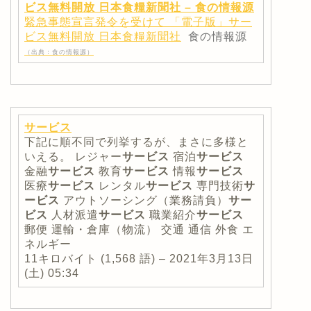
ビス無料開放 日本食糧新聞社 – 食の情報源
緊急事態宣言発令を受けて 「電子版」サー
ビス無料開放 日本食糧新聞社
食の情報源
（出典：食の情報源）
サービス
下記に順不同で列挙するが、まさに多様と
いえる。 レジャー
サービス
宿泊
サービス
金融
サービス
教育
サービス
情報
サービス
医療
サービス
レンタル
サービス
専門技術
サ
ービス
アウトソーシング（業務請負）
サー
ビス
人材派遣
サービス
職業紹介
サービス
郵便 運輸・倉庫（物流） 交通 通信 外食 エ
ネルギー
11キロバイト (1,568 語) – 2021年3月13日
(土) 05:34