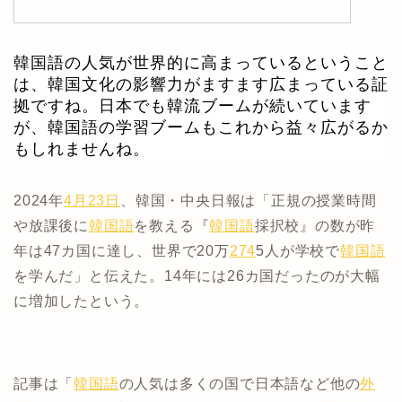
韓国語の人気が世界的に高まっているということ
は、韓国文化の影響力がますます広まっている証
拠ですね。日本でも韓流ブームが続いています
が、韓国語の学習ブームもこれから益々広がるか
もしれませんね。
2024年
4月23日
、韓国・中央日報は「正規の授業時間
や放課後に
韓国語
を教える『
韓国語
採択校』の数が昨
年は47カ国に達し、世界で20万
274
5人が学校で
韓国語
を学んだ」と伝えた。14年には26カ国だったのが大幅
に増加したという。
記事は「
韓国語
の人気は多くの国で日本語など他の
外