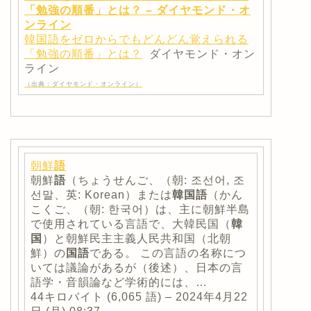
「勉強の順番」とは？ – ダイヤモンド・オ
ンライン
韓国語をゼロからでもどんどん覚えられる
「勉強の順番」とは？
ダイヤモンド・オン
ライン
（出典：ダイヤモンド・オンライン）
朝鮮
語
朝鮮
語
（ちょうせんご、（朝: 조선어, 조
선말、英: Korean）または
韓国語
（かん
こくご、（朝: 한국어）は、主に朝鮮半島
で使用されている言語で、大韓民国（
韓
国
）と朝鮮民主主義人民共和国（北朝
鮮）の
国語
である。 この言語の名称につ
いては議論があるが（後述）、日本の言
語学・音韻論など学術的には、…
44キロバイト (6,065 語) – 2024年4月22