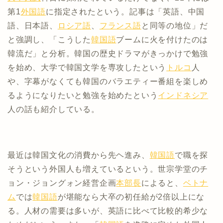
第1
外国語
に指定されたという。記事は「英語、中国
語、日本語、
ロシア語
、
フランス語
と同等の地位」だ
と強調し、「こうした
韓国語
ブームに火を付けたのは
韓流だ」と分析。韓国の歴史ドラマがきっかけで勉強
を始め、大学で韓国文学を専攻したという
トルコ
人
や、字幕がなくても韓国のバラエティー番組を楽しめ
るようになりたいと勉強を始めたという
インドネシア
人の話も紹介している。
最近は韓国文化の消費から先ヘ進み、
韓国語
で職を探
そうという外国人も増えているという。世宗学堂のチ
ョン・ジョングォン経営企画
本部長
によると、
ベトナ
ム
では
韓国語
が堪能なら大卒の初任給が2倍以上にな
る。人材の需要は多いが、英語に比べて比較的希少な