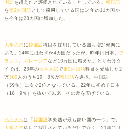
国語
を超えたと評価されている」としている。
韓国語
を
第2外国語
として採用している国は14年の11カ国か
ら今年は23カ国に増加した。
大学入試
に
韓国語
科目を採用している国も増加傾向に
ある。14年にはわずか4カ国だったが、昨年は日本、
フ
ランス
、
マレーシア
など10カ国に増えた。とりわけタ
イでは、23年の
大学入試
で
第2外国語
科目を受験した2
万
309
人のうち19．8％が
韓国語
を選択。中国語
（39％）に次ぐ2位となっている。22年に初めて日本
（18．9％）を抜いて以来、その差を広げている。
ベトナム
は「
韓国語
学究熱が最も熱い国の一つ」で、
大学入試
科目に採用されているだけでなく、21年には