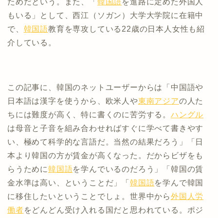
ためだという。また、「
韓国語
を進路に定めた外国人
もいる」として、西江（ソガン）大学大学院に在籍中
で、
韓国語
教育を専攻している22歳の日本人女性も紹
介している。
この記事に、韓国のネットユーザーからは「中国語や
日本語は漢字を使うから、欧米人や
東南アジア
の人た
ちには難度が高く、特に書くのに苦労する。
ハングル
は母音と子音を組み合わせればすぐに学べて書きやす
い、極めて科学的な言語だ。当然の結果だろう」「日
本より韓国の方が賃金が高くなった。だからビザをも
らうために
韓国語
を学んでいるのだろう」「韓国の賃
金水準は高い、ということだ」「
韓国語
を学んで韓国
に移住したいということでしょ。世界中から
外国人労
働者
をどんどん受け入れる国だと思われている。ポジ