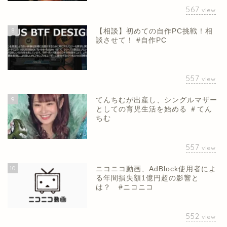
567
view
8
【相談】初めての自作PC挑戦！相
談させて！ #自作PC
557
view
9
てんちむが出産し、シングルマザー
としての育児生活を始める ＃てん
ちむ
557
view
10
ニコニコ動画、AdBlock使用者によ
る年間損失額1億円超の影響と
は？ #ニコニコ
552
view