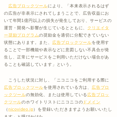
広告ブロック
ツール
により、「本来表示されるはず
の広告が非表示にされてしまうことで、広告収益にお
いて年間1億円以上の損失が発生しており、サービスの
運営・開発へ影響が生じているとともに、
クリエイタ
ー奨励プログラム
の奨励金を適切に分配できていない
状態にあります。また、
広告ブロック
ツール
を使用す
ることで一部機能や表示などに意図しない不具合が発
生し、正常にサービスをご利用いただけない場合があ
ることも確認しています」という。
こうした状況に対し、「ニコニコをご利用する際に
広告ブロック
ツール
を使用されている方は、
広告ブロ
ック
ツール
の無効化、または使用している
広告ブロッ
ク
ツール
のホワイトリストにニコニコの
ドメイン
（
nicovideo.jp
）を登録いただきますようお願いいたし
ます」と呼びかけた。