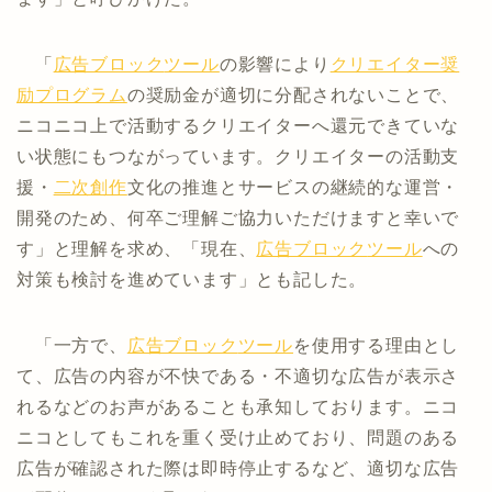
「
広告ブロック
ツール
の影響により
クリエイター奨
励プログラム
の奨励金が適切に分配されないことで、
ニコニコ上で活動するクリエイターへ還元できていな
い状態にもつながっています。クリエイターの活動支
援・
二次創作
文化の推進とサービスの継続的な運営・
開発のため、何卒ご理解ご協力いただけますと幸いで
す」と理解を求め、「現在、
広告ブロック
ツール
への
対策も検討を進めています」とも記した。
「一方で、
広告ブロック
ツール
を使用する理由とし
て、広告の内容が不快である・不適切な広告が表示さ
れるなどのお声があることも承知しております。ニコ
ニコとしてもこれを重く受け止めており、問題のある
広告が確認された際は即時停止するなど、適切な広告