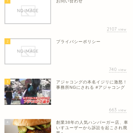
1
お問い合わせ
2107
view
2
プライバシーポリシー
740
view
3
アジャコングの本名イジリに激怒！
事務所NGにされる #アジャコング
663
view
4
創業38年の人気ハンバーガー店、車
いすユーザーから訴訟を起こされ廃