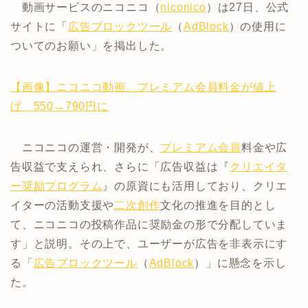
動画サービスのニコニコ（
niconico
）は27日、公式
サイトに「
広告ブロック
ツール
（
AdBlock
）の使用に
ついてのお願い」を掲出した。
【画像】ニコニコ動画、プレミアム会員料金が値上
げ 550→790円に
ニコニコの運営・開発が、
プレミアム会員
料金や広
告収益で支えられ、さらに「広告収益は『
クリエイタ
ー奨励プログラム
』の原資にも活用しており、クリエ
イターの活動支援や
二次創作
文化の推進を目的とし
て、ニコニコの投稿作品に奨励金の形で分配していま
す」と説明。その上で、ユーザーが広告を非表示にす
る「
広告ブロック
ツール
（
AdBlock
）」に懸念を示し
た。