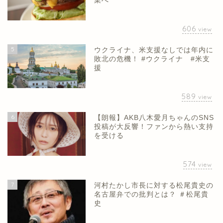
業へ
606
view
5
ウクライナ、米支援なしでは年内に
敗北の危機！ #ウクライナ #米支
援
589
view
6
【朗報】AKB八木愛月ちゃんのSNS
投稿が大反響！ファンから熱い支持
を受ける
574
view
7
河村たかし市長に対する松尾貴史の
名古屋弁での批判とは？ ＃松尾貴
史