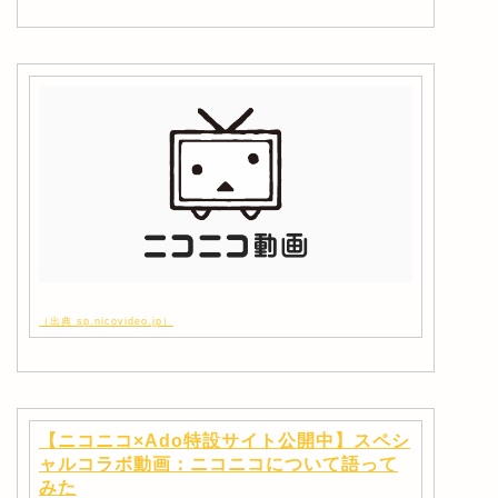
（出典 sp.nicovideo.jp）
【ニコニコ×Ado特設サイト公開中】スペシ
ャルコラボ動画：ニコニコについて語って
みた