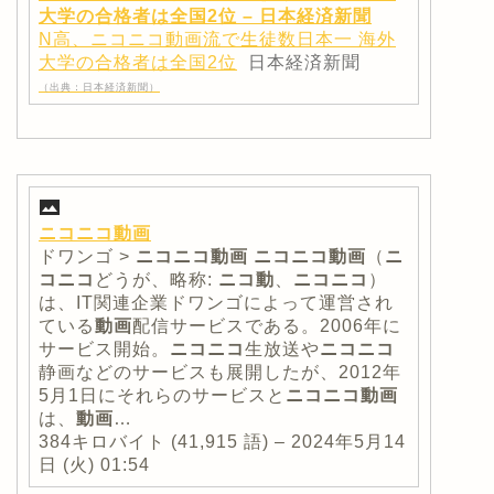
大学の合格者は全国2位 – 日本経済新聞
N高、ニコニコ動画流で生徒数日本一 海外
大学の合格者は全国2位
日本経済新聞
（出典：日本経済新聞）
ニコニコ動画
ドワンゴ >
ニコニコ動画
ニコニコ動画
（
ニ
コニコ
どうが、略称:
ニコ動
、
ニコニコ
）
は、IT関連企業ドワンゴによって運営され
ている
動画
配信サービスである。2006年に
サービス開始。
ニコニコ
生放送や
ニコニコ
静画などのサービスも展開したが、2012年
5月1日にそれらのサービスと
ニコニコ動画
は、
動画
…
384キロバイト (41,915 語) – 2024年5月14
日 (火) 01:54