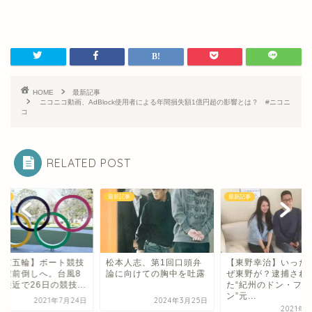
HOME
最新記事
ニコニコ動画、AdBlock使用者による年間損失額1億円超の影響とは？ #ニコニ
コ
RELATED POST
記事
最新記事
最新記事
東京五輪】ボート競技
松本人志、第1回口頭弁
【東野幸治】いった
日程前倒しへ。台風8
論に向けての胸中を吐露
ぜ東野が？逮捕され
接近で26日の競技...
た“紀州のドン・ファ
ン”元...
2021年7月24日
2024年3月25日
2021年