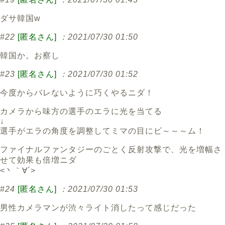
ダサ韓国w
#22
[匿名さん]
：2021/07/30 01:50
韓国か。お察し
#23
[匿名さん]
：2021/07/30 01:52
今度からバレないように巧くやるニダ！
カメラから味方の選手のエラに光を当てる
↓
選手がエラの角度を調整してミマの目にビ～～～ム！
ファイナルファンタジーのごとく反射攻撃で、光を増幅さ
せて効果も倍増ニダ
<丶｀∀´>
#24
[匿名さん]
：2021/07/30 01:53
男性カメラマンが渋々ライト消したって感じだった