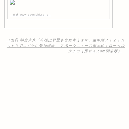
（出典 www.sponichi.co.jp）
（出典 朝倉未来「今後は引退も含め考えます」生中継ＲＩＺＩＮ
大トリでコイケに失神惨敗 – スポーツニュース掲示板｜ローカル
クチコミ爆サイ.com関東版）