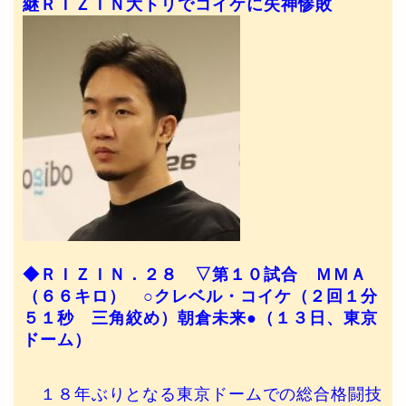
継ＲＩＺＩＮ大トリでコイケに失神惨敗
◆ＲＩＺＩＮ．２８ ▽第１０試合 ＭＭＡ
（６６キロ） ○クレベル・コイケ（２回１分
５１秒 三角絞め）朝倉未来●（１３日、東京
ドーム）
１８年ぶりとなる東京ドームでの総合格闘技