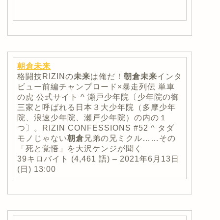
朝倉未来
格闘技RIZINの
未来
は俺だ！
朝倉未来
インタ
ビュー前編チャンプロード×暴走列伝 単車
の虎 公式サイト ^ 瀬戸少年院〔少年院の御
三家と呼ばれる日本３大少年院（多摩少年
院、浪速少年院、瀬戸少年院）の内の１
つ〕。RIZIN CONFESSIONS #52 ^ タダ
モノじゃない
朝倉
兄弟の兄ミクル……その
「死と覚悟」を大沢ケンジが聞く
39キロバイト (4,461 語) – 2021年6月13日
(日) 13:00