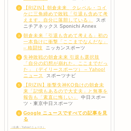
【RIZIN】朝倉未来、クレベル・コイ
ケに三角締めで敗戦「引退も含めて考
えます。自分に落胆している」
スポ
ニチアネックス Sponichi Annex
朝倉未来「引退も含めて考える」初の
一本負けに衝撃「ここまでなんだな」
– 格闘技
ニッカンスポーツ
失神敗戦の朝倉未来 引退も選択肢
「自分の幻想が崩れた。ここまでだっ
た」（デイリースポーツ） – Yahoo!
ニュース
スポーツナビ
【RIZIN】衝撃失神KO負けの朝倉未
来「記憶もあるので大丈夫」と無事を
報告も「素直に悔しい」
中日スポー
ツ・東京中日スポーツ
Google ニュースですべての記事を見
る
（出典：Yahoo!ニュース）