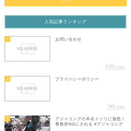
人気記事ランキング
1
お問い合わせ
2107
view
2
プライバシーポリシー
740
view
3
アジャコングの本名イジリに激怒！
事務所NGにされる #アジャコング