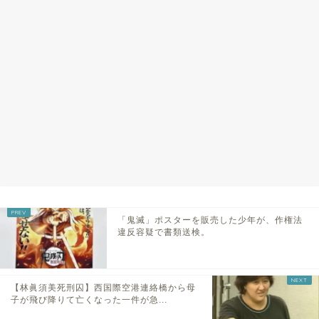
「鬼滅」ポスターを販売した少年が、作権法
違反容疑で書類送検。
【林眞須美死刑囚】西国際空港連絡橋から母
子が飛び降りて亡くなった一件が急...