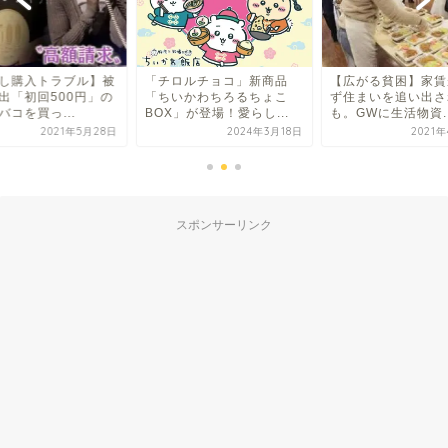
ルチョコ」新商品
【広がる貧困】家賃が払え
【お試し購入トラブ
かわちろるちょこ
ず住まいを追い出される人
害者続出「初回50
」が登場！愛らし...
も。GWに生活物資...
電子タバコを買っ...
2024年3月18日
2021年4月29日
2021
スポンサーリンク