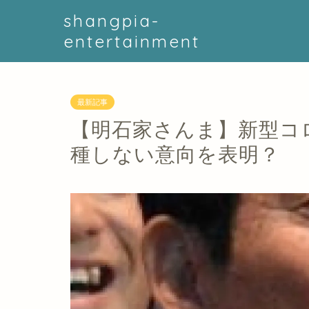
shangpia-
entertainment
最新記事
【明石家さんま】新型コ
種しない意向を表明？