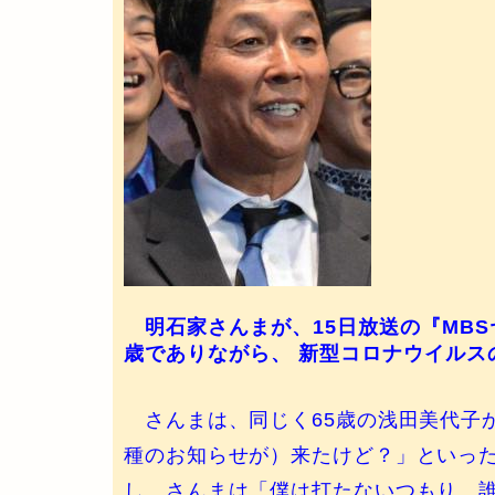
明石家さんまが、15日放送の『MBSヤ
歳でありながら、 新型コロナウイルス
さんまは、同じく65歳の浅田美代子
種のお知らせが）来たけど？」といっ
し、さんまは「僕は打たないつもり。