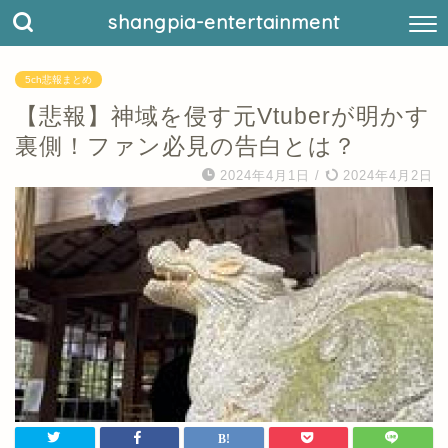
shangpia-entertainment
5ch悲報まとめ
【悲報】神域を侵す元Vtuberが明かす
裏側！ファン必見の告白とは？
2024年4月1日
/
2024年4月2日