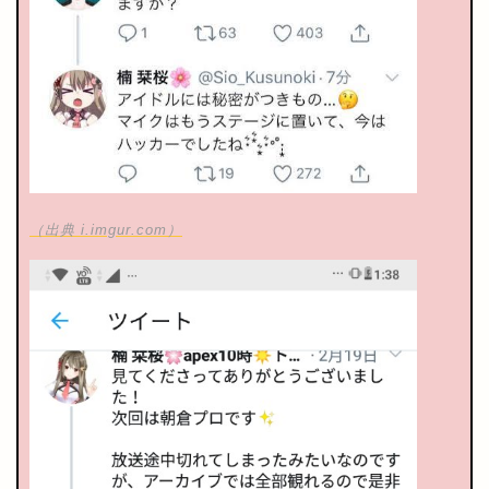
（出典 i.imgur.com）