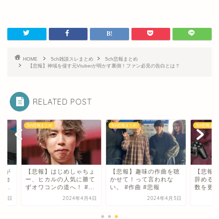
HOME
5ch雑談スレまとめ
5ch悲報まとめ
【悲報】神域を侵す元Vtuberが明かす裏側！ファン必見の告白とは？
RELATED POST
h悲報まとめ
5ch悲報まとめ
5ch悲報まとめ
悲報】はじめしゃちょ
【悲報】趣味の作曲を聴
【悲報】ジムライア
、ヒカルの人気に勝て
かせて！って言われな
辞める前にPS2の販
ワコンの道へ！ #...
い。 #作曲 #悲報
数を更新、ゲーム業界.
2024年4月4日
2024年4月3日
2024年3