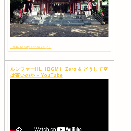
（出典 beauty.oricon.co.jp）
ルシファーHL【BGM】 Zero & どうして空
は蒼いのか – YouTube