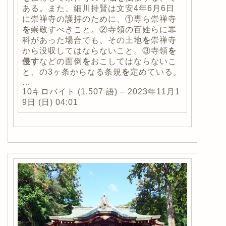
ある。また、細川持賢は文安4年6月6日
に崇禅寺の護持のために、①専ら崇禅寺
を
崇敬すべきこと。②寺領の百姓らに罪
科があった場合でも、その土地
を
崇禅寺
から没収してはならないこと。③寺領
を
侵す
などの面倒
を
おこしてはならないこ
と、の3ヶ条からなる条規
を
定めている。
…
10キロバイト (1,507 語) – 2023年11月1
9日 (日) 04:01