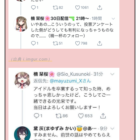
（出典 i.imgur.com）