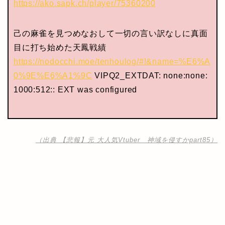
https://ako.sapk.ch/player/75360200
己の麻雀を見つめなおして一切の言い訳なしに真面
目に打ち始めた天鳳戦績
https://nodocchi.moe/tenhoulog/#!&name=%E6%A
0%9E%E6%A1%9C
VIPQ2_EXTDAT: none:none:
1000:512:: EXT was configured
（出典 【悲報】元 大人気Vtuber 神域を侵すかpart85）