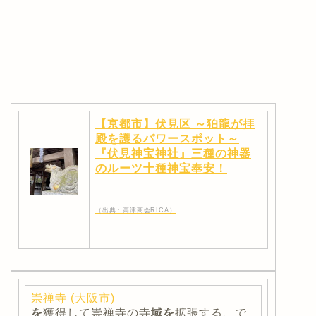
【京都市】伏見区 ～狛龍が拝
殿を護るパワースポット～
『伏見神宝神社』三種の神器
のルーツ十種神宝奉安！
（出典：高津商会RICA）
崇禅寺 (大阪市)
を
獲得して崇禅寺の寺
域を
拡張する、で