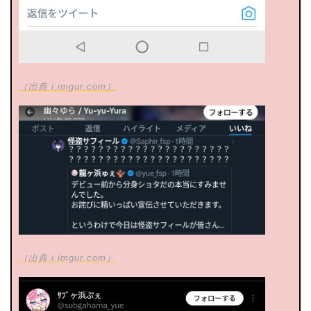
（出典 i.imgur.com）
（出典 i.imgur.com）