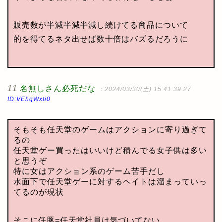
販売数が半減半減半減し続けてる商品について
的を得てるネタ出せば数十倍はバズるだろうに
11
名無しさん必死だな
：2024/03/30(土) 15:41:39.27
ID:VEhqWxti0
そもそも任天堂のゲームはアクションに寄り過ぎて
るの
任天堂ゲー買ったはいいけど積んでる女子供は多い
と思うぞ
特に女はアクション系のゲーム苦手だし
水面下で任天堂ゲーに対するヘイトは溜まっていっ
てるのが現状
そこに任豚=任天堂社員は気づいてない