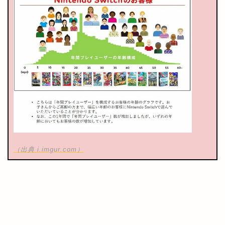
（出典 i.imgur.com）