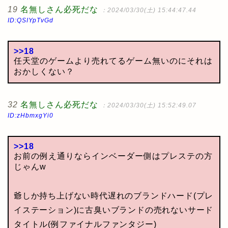
19
名無しさん必死だな
：2024/03/30(土) 15:44:47.44
ID:QSIYpTvGd
>>18
任天堂のゲームより売れてるゲーム無いのにそれは
おかしくない？
32
名無しさん必死だな
：2024/03/30(土) 15:52:49.07
ID:zHbmxgYi0
>>18
お前の例え通りならインベーダー側はプレステの方
じゃんw
爺しか持ち上げない時代遅れのブランドハード(プレ
イステーション)に古臭いブランドの売れないサード
タイトル(例ファイナルファンタジー)