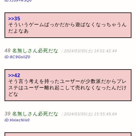
ID:I539+R3Q0
>>35
そういうゲームばっかだから遊ばなくなっちゃうん
だよなあ
48
名無しさん必死だな
：2024/03/30(土) 16:01:42.44
ID:8C9GsiIZ0
>>42
そう言う考えを持ったユーザーが少数派だからプレ
ステはユーザー離れ起こして売れなくなったんだけ
どな
39
名無しさん必死だな
：2024/03/30(土) 15:55:49.64
ID:HxiecN/x0