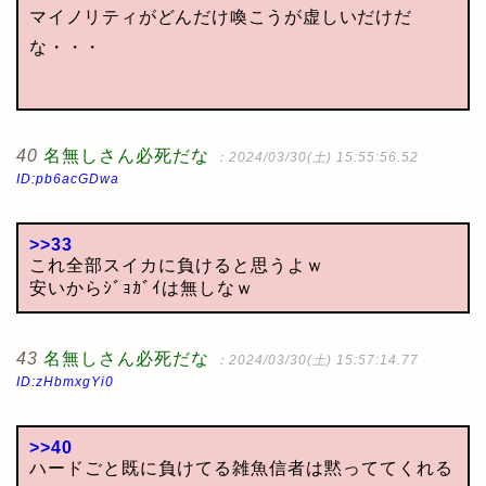
マイノリティがどんだけ喚こうが虚しいだけだ
な・・・
40
名無しさん必死だな
：2024/03/30(土) 15:55:56.52
ID:pb6acGDwa
>>33
これ全部スイカに負けると思うよｗ
安いからｼﾞｮｶﾞｲは無しなｗ
43
名無しさん必死だな
：2024/03/30(土) 15:57:14.77
ID:zHbmxgYi0
>>40
ハードごと既に負けてる雑魚信者は黙っててくれる