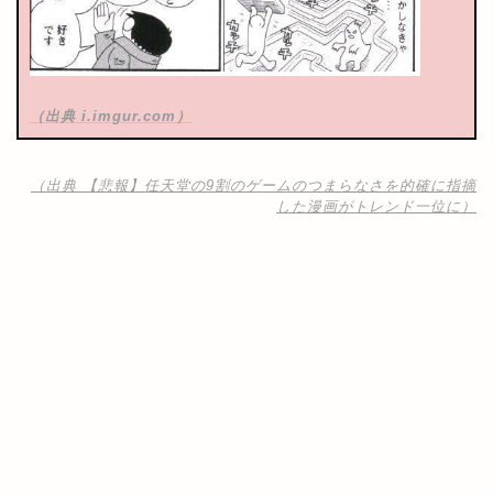
（出典 i.imgur.com）
（出典 【悲報】任天堂の9割のゲームのつまらなさを的確に指摘
した漫画がトレンド一位に）