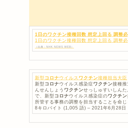
1日のワクチン接種回数 想定上回る 調整必要 
1日のワクチン接種回数 想定上回る 調整
（出典：NHK NEWS WEB）
新型
コロナ
ウイルス
ワクチン
接種担当大臣
新型
コロナ
ウイルス感染症
ワクチン
接種推
んせんしょう
ワクチン
せっしゅすいしんた
で、新型
コロナ
ウイルス感染症の
ワクチン
所管する事務の調整を担当することを命じら
8キロバイト (1,005 語) – 2021年6月28日 (