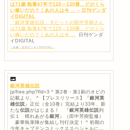
は71歳 執筆47年で120～130冊…どのくら
い稼いだの？｜あの人は今 … – 日刊ゲンダ
イDIGITAL
「銀河英雄伝説」大ヒットの田中芳樹さん
は71歳 執筆47年で120～130冊…どのくら
い稼いだの？｜あの人は今 …
日刊ゲンダ
イDIGITAL
（出典：日刊ゲンダイDIGITAL）
銀河英雄伝説
jp/free.php?fId=3 ^ 第2巻・第1刷のオビの
記載より。 ^ 【プレスリリース】『
銀河英
雄伝説
』正伝（全10巻）完結より33年、新
たな
伝説
がはじまる！ 『
銀河英雄伝説
列
伝１ 晴れあがる
銀河
』（田中芳樹監修）
豪華執筆陣が集結し刊行決定！ ^ 初期の
少年キャプテンコミックススペシャルに…