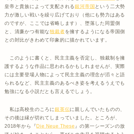
皇帝と貴族によって支配される
銀河帝国
という二大勢
力が激しい戦いを繰り広げており（他にも勢力はある
のですが、ここでは省略します）、堕落した同盟側
と、清廉かつ有能な
独裁者
を擁するようになる帝国側
との対比がきわめて印象的に描かれています。
このように書くと、民主主義を否定し、独裁制を擁
護するような作品に思われるかもしれませんが、実際
には主要登場人物によって民主主義の理念が滔々と語
られるなど、民主主義のあるべき姿を考えるうえでも
勉強になる小説だとも言えるでしょう。
私は高校生のころに
銀英伝
に親しんでいたものの、
その後は縁が切れてしまっていました。ところが、
2018年から『
Die Neue These
』の第一シーズンの放