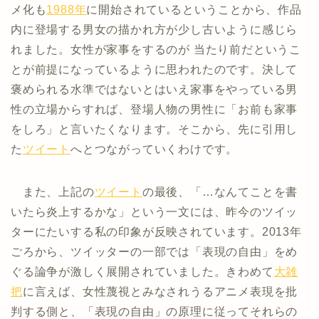
メ化も
1988年
に開始されているということから、作品
内に登場する男女の描かれ方が少し古いように感じら
れました。女性が家事をするのが 当たり前だというこ
とが前提になっているように思われたのです。決して
褒められる水準ではないとはいえ家事をやっている男
性の立場からすれば、登場人物の男性に「お前も家事
をしろ」と言いたくなります。そこから、先に引用し
た
ツイート
へとつながっていくわけです。
また、上記の
ツイート
の最後、「…なんてことを書
いたら炎上するかな」という一文には、昨今のツイッ
ターにたいする私の印象が反映されています。2013年
ごろから、ツイッターの一部では「表現の自由」をめ
ぐる論争が激しく展開されていました。きわめて
大雑
把
に言えば、女性蔑視とみなされうるアニメ表現を批
判する側と、「表現の自由」の原理に従ってそれらの