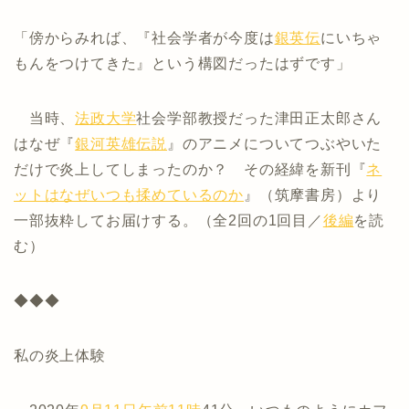
「傍からみれば、『社会学者が今度は
銀英伝
にいちゃ
もんをつけてきた』という構図だったはずです」
当時、
法政大学
社会学部教授だった津田正太郎さん
はなぜ『
銀河英雄伝説
』のアニメについてつぶやいた
だけで炎上してしまったのか？ その経緯を新刊『
ネ
ットはなぜいつも揉めているのか
』（筑摩書房）より
一部抜粋してお届けする。（全2回の1回目／
後編
を読
む）
◆◆◆
私の炎上体験