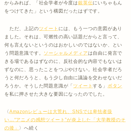
からみれば、「社会学者が今度は
銀英伝
にいちゃもん
をつけてきた」という構図だったはずです。
ただ、上記の
ツイート
には、もう一つの意図があり
ました。それは、可燃性の高い話題だからと言って、
何も言えないというのはおかしいのではないか、とい
う問題意識です。
ソーシャルメディア
は自由に発言で
きる場であるはずなのに、反社会的な内容でもないは
ずなのに、思ったことをつぶやけない。社会学者だろ
うと何だろうと、もう少し自由に議論を交わせないだ
ろうか。そうした問題意識が「
ツイート
する」
ボタン
を私に押させた大きな要因になったのでした。
〈
Amazonレビューは大荒れ、SNSでは卑怯者扱
い…“アニメの感想ツイート”が炎上した「大学教授のそ
の後」
〉へ続く