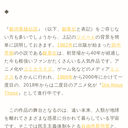
◆
『
銀河英雄伝説
』（以下、
銀英伝
と表記）をご存じな
い方も多いでしょうから、上記の
ツイート
の背景を簡
単に説明しておきます。
1982年
に出版が始まった
田中
芳樹
の小説である
銀英伝
は、初登場から40年が経過し
た今も根強いファンがたくさんいる人気作品です。ア
ニメ化や
コミカライズ
、ゲーム化などのメディア
ミッ
クス
もさかんに行われ、
1988年
から2000年にかけて一
度目の、2018年からは二度目のアニメ化が『
Die Neue
These
』として進行中です。
この作品の舞台となるのは、遠い未来、人類が地球
を離れてさまざまな惑星に分かれて暮らしている宇宙
です。そこでは民主主義体制をとる
自由惑星同盟
と、